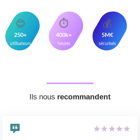
😊
⏱️
💰
250
+
400
k+
5
M€
utilisateurs
heures
sécurisés
Ils nous
recommandent